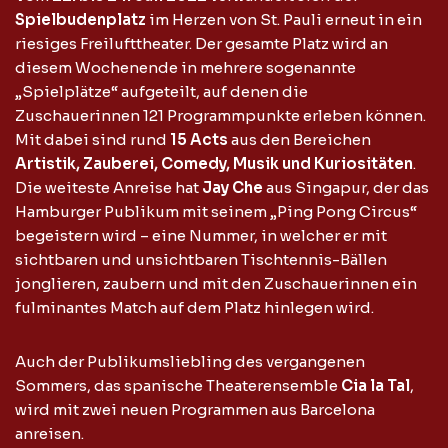
Spielbudenplatz
im Herzen von St. Pauli erneut in ein
riesiges Freilufttheater. Der gesamte Platz wird an
diesem Wochenende in mehrere sogenannte
„Spielplätze“ aufgeteilt, auf denen die
Zuschauerinnen 121 Programmpunkte erleben können.
Mit dabei sind rund
15 Acts
aus den Bereichen
Artistik, Zauberei, Comedy, Musik und Kuriositäten
.
Die weiteste Anreise hat
Jay Che
aus Singapur, der das
Hamburger Publikum mit seinem „Ping Pong Circus“
begeistern wird – eine Nummer, in welcher er mit
sichtbaren und unsichtbaren Tischtennis-Bällen
jonglieren, zaubern und mit den Zuschauerinnen ein
fulminantes Match auf dem Platz hinlegen wird.
Auch der Publikumsliebling des vergangenen
Sommers, das spanische Theaterensemble
Cia la Tal
,
wird mit zwei neuen Programmen aus Barcelona
anreisen.