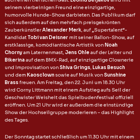
seinem vierbeinigen Freund eine einzigartige,
humorvolle Hunde-Show darbieten. Das Publikum darf
sich außerdem auf den mehrfach preisgekrönten
Zauberkünstler
Alexander Merk
, auf „Supertalent“-
Kandidat
Tobi van Deisner
mit seiner Ballon-Show, auf
erstklassige, komödiantische Artistik von
Noah
Chorny
am Laternenmast,
Jens Ohle
auf der Leiter und
Bikerina
auf dem BMX-Rad, auf einzigartige Clownerie
und Improvisation von
Shiva Grings
,
Lukas Besuch
und dem
Kaosclown
sowie auf Musik von
Sunshine
Brass
freuen. Am Freitag, den 22. Juni um 18.30 Uhr
wird Corny Littmann mit einem Aufstieg aufs Seil der
Geschwister Weisheit das Spielbudenfestival offiziell
eröffnen. Um 21 Uhr wird er außerdem die einstündige
Show der Hochseilgruppe moderieren – das Highlight
des Tages.
Der Sonntag startet schließlich um 11.30 Uhr mit einem