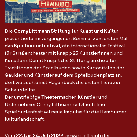
Die
Corny Littmann Stiftung für Kunst und Kultur
präsentierte im vergangenen Sommer zum ersten Mal
das
Spielbudenfestival
, ein internationales Festival
für Straßentheater mit knapp 25 Künstlerinnen und
Künstlern. Damit knüpft die Stiftung an die alten
Traditionen der Spielbuden sowie Kuriositäten der
Gaukler und Künstler auf dem Spielbudenplatz an,
dort wo auch einst Hagenbeck die ersten Tiere zur
Schau stellte.
Der umtriebige Theatermacher, Künstler und
Unternehmer Corny Littmann setzt mit dem
Spielbudenfestival neue Impulse für die Hamburger
Kulturlandschaft.
Vom
22. bis 24. Juli 2022
verwandelt sich der