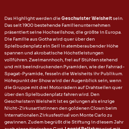
Das Highlight werden die
Geschwister Weisheit
sein.
Das seit 1900 bestehende Familienunternehmen
präsentiert seine Hochseilshow, die größte in Europa.
Die Familie aus Gotha wird quer über den
Spielbudenplatz ein Seil in atemberaubender Höhe
spannen und akrobatische Höchstleistungen
vollführen. Zweimannhoch, frei auf Stühlen stehend
und mit beeindruckenden Pyramiden, wie der Fahrrad-
Spagat-Pyramide, fesseln die Weisheits ihr Publikum.
Höhepunkt der Show wird der Augenblick sein, wenn
die Gruppe mit drei Motorrädern auf Drahtseilen quer
über den Spielbudenplatz fahren wird. Den
Geschwistern Weisheit ist es gelungen als einzige
Nicht-Zirkusartistinnen den goldenen Clown beim
internationalen Zirkusfestival von Monte Carlo zu
gewinnen. Zudem begrüßt die Stiftung in diesem Jahr
auch einen tierischen Gast.
Leonid Beljakov
wird mit